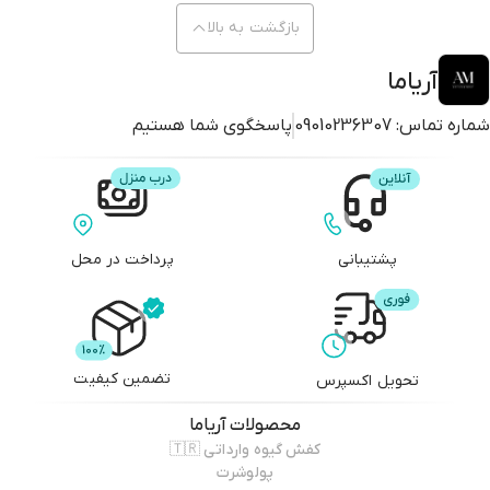
بازگشت به بالا
آریاما
شماره تماس:
09010236307
پاسخگوی شما هستیم
پشتیبانی
پرداخت در محل
تضمین کیفیت
تحویل اکسپرس
محصولات
آریاما
کفش گیوه وارداتی 🇹🇷
پولوشرت