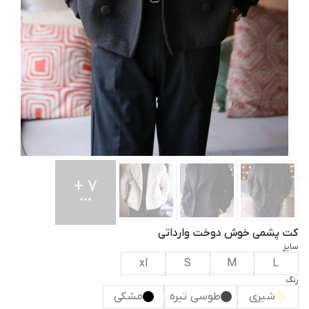
+
7
کت پشمی خوش دوخت وارداتی
سایز
xl
S
M
L
رنگ
شیری
طوسی تیره
مشکی