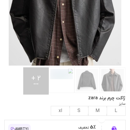
+
2
ژاکت چرم برند zara
سایز
xl
S
M
L
5%
تخفیف
AMRTYI