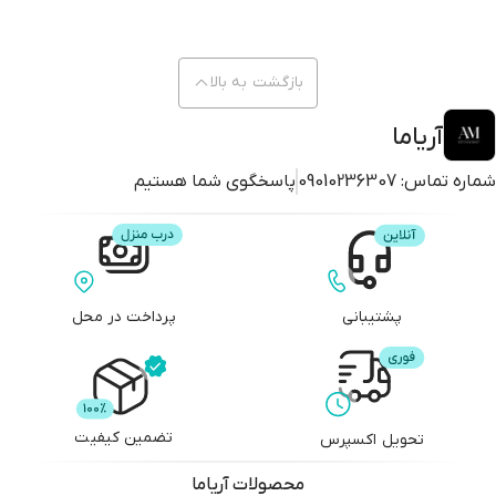
بازگشت به بالا
آریاما
شماره تماس:
09010236307
پاسخگوی شما هستیم
پشتیبانی
پرداخت در محل
تضمین کیفیت
تحویل اکسپرس
محصولات
آریاما